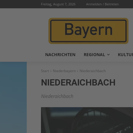
Freitag, August 7, 2026
Anmelden / Beitreten
NACHRICHTEN
REGIONAL
KULTU
Start
Niederbayern
Niederaichbach
NIEDERAICHBACH
Niederaichbach