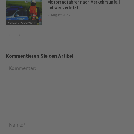
Motorradfahrer nach Verkehrsunfall
schwer verletzt
5. August 2026
Polizei / Feuerwehr
Kommentieren Sie den Artikel
Kommentar:
Na